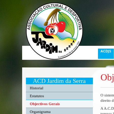
ACDJS
Obj
ACD Jardim da Serra
Historial
O sistem
Estatutos
direito 
Objectivos Gerais
A A.C.D.
Organigrama
tempos l