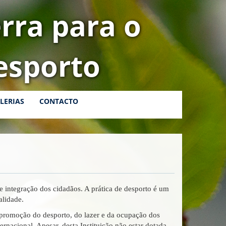
rra para o
esporto
LERIAS
CONTACTO
e integração dos cidadãos. A prática de desporto é um
alidade.
promoção do desporto, do lazer e da ocupação dos
ernacional. Apesar, desta Instituição não estar dotada