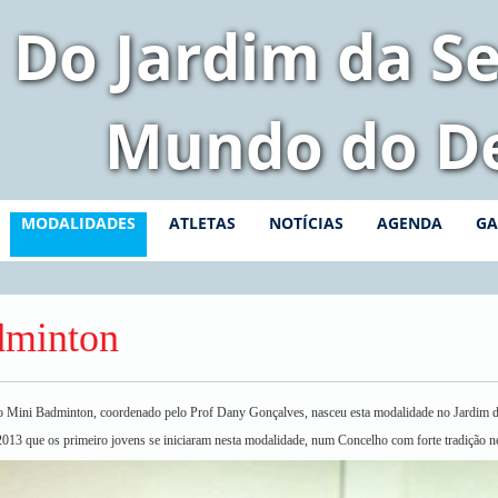
Do Jardim da Se
Mundo do D
MODALIDADES
ATLETAS
NOTÍCIAS
AGENDA
GA
minton
o Mini Badminton, coordenado pelo Prof Dany Gonçalves, nasceu esta modalidade no Jardim d
013 que os primeiro jovens se iniciaram nesta modalidade, num Concelho com forte tradição ne