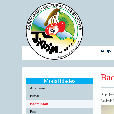
ACDJS
Bad
Modalidades
Atletismo
Do project
Futsal
Foi desde 2
Badminton
Futebol