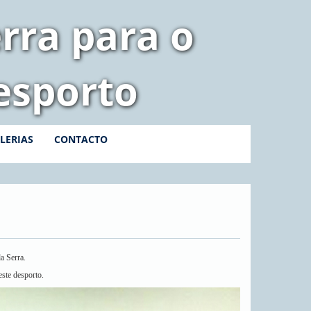
rra para o
esporto
LERIAS
CONTACTO
a Serra.
ste desporto.